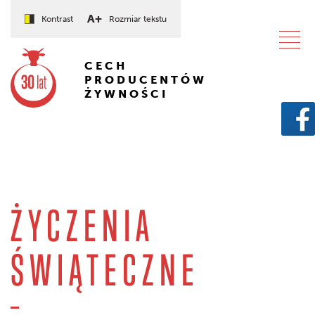
A+
Kontrast
Rozmiar tekstu
CECH
PRODUCENTÓW
ŻYWNOŚCI
ŻYCZENIA
ŚWIĄTECZNE