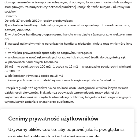
obsługi pasażerów w transporcie kolejowym, drogowym, lotniczym, morskim lub wodnym
śródlądowym; za budynek użyteczności publicznej uznaje się także budynek biurowy lub
socjalny,’
Ponadto:
Do dnia 27 grudnia 2020 r. osoby przebywające:
1) w obiekcie handlowym lub usługowym o powierzchni sprzedaży lub świadczenia usług
powyżej 2000 m2,
2) w placówce handlowej o ograniczeniu handlu w niedziele i święta oraz w niektóre inne
dni
3) na stacji paliw płynnych o ograniczeniu handlu w niedziele i święta oraz w niektóre inne
dni,
4) w miejscu prowadzenia sprzedaży na targowisku (straganie)
– są obowiązane nosić rękawiczki jednorazowe lub stosować środki do dezynfekcji rąk.
W placówkach handlowych 1osoba na
10 m2 – w obiektach do 100 m2 i 1 osoba na 15 m2 – w przypadku powierzchni większej
niż 100 m2
W bibliotekach również 1 osoba na 15 m2
Informacja o limicie musi znaleźć się na drzwiach wejściowych do w/w obiektu.
Przepis reguluje też ograniczenia co do ilości osób i dostępności w wielu innych sferach
działalności i aktywności. Nakłada też obowiązek wprowadzenia pracy zdalnej dla
większości stanowisk w urzędach administracji publicznej lub jednostkach organizacyjnych
wykonujących zadania o charakterze publicznym.
Cenimy prywatność użytkowników
Używamy plików cookie, aby poprawić jakość przeglądania,
wyświetlać reklamy lub treści dostosowane do