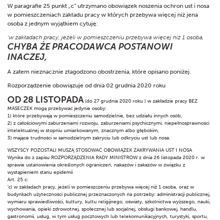
W paragrafie 25 punkt „c” utrzymano obowiązek noszenia ochron ust i nosa
w pomieszczeniach zakładu pracy w których przebywa więcej niż jena
osoba z jednym wyjątkiem cytuję:
’w zakładach pracy, jeżeli w pomieszczeniu przebywa więcej niż 1 osoba,
CHYBA ŻE PRACODAWCA POSTANOWI
INACZEJ,
A zatem nieznacznie złagodzono obostrzenia, które opisano poniżej.
Rozporządzenie obowiązuje od dnia 02 grudnia 2020 roku
OD 28 LISTOPADA
(do 27 grudnia 2020 roku ) w zakładzie pracy BEZ
MASECZEK mogą przebywać jedynie osoby:
1) które przebywają w pomieszczeniu samodzielnie, bez udziału innych osób,
2) z całościowymi zaburzeniami rozwoju, zaburzeniami psychicznymi, niepełnosprawności
intelektualnej w stopniu umiarkowanym, znacznym albo głębokim,
3) mające trudności w samodzielnym zakryciu lub odkryciu ust lub nosa.
WSZYSCY POZOSTALI MUSZĄ STOSOWAĆ OBOWIĄZEK ZAKRYWANIA UST I NOSA
Wynika do z zapisu ROZPORZĄDZENIA RADY MINISTRÓW z dnia 26 listopada 2020 r. w
sprawie ustanowienia określonych ograniczeń, nakazów i zakazów w związku z
wystąpieniem stanu epidemii
Art. 25.c:
’c) w zakładach pracy, jeżeli w pomieszczeniu przebywa więcej niż 1 osoba, oraz w
budynkach użyteczności publicznej przeznaczonych na potrzeby: administracji publicznej,
wymiaru sprawiedliwości, kultury, kultu religijnego, oświaty, szkolnictwa wyższego, nauki,
wychowania, opieki zdrowotnej, społecznej lub socjalnej, obsługi bankowej, handlu,
gastronomii, usług, w tym usług pocztowych lub telekomunikacyjnych, turystyki, sportu,