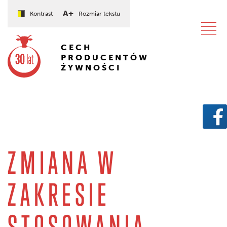
A+
Kontrast
Rozmiar tekstu
CECH
PRODUCENTÓW
ŻYWNOŚCI
ZMIANA W
ZAKRESIE
STOSOWANIA