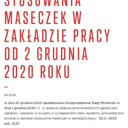
MASECZEK W
ZAKŁADZIE PRACY
OD 2 GRUDNIA
2020 ROKU
03 12'20
w dniu 01 grudnia 2020 opublikowano Rozporządzenie Rady Ministrów (z
dnia 1 grudnia 2020 r.)
'w sprawie ustanowienia określonych ograniczeń,
nakazów i zakazów w związku z wystąpieniem stanu epidemii, prowadza ono
zmianę w zakresie stosowania maseczek w zakładzie pracy”
Dz.U. 2020
poz. 2132