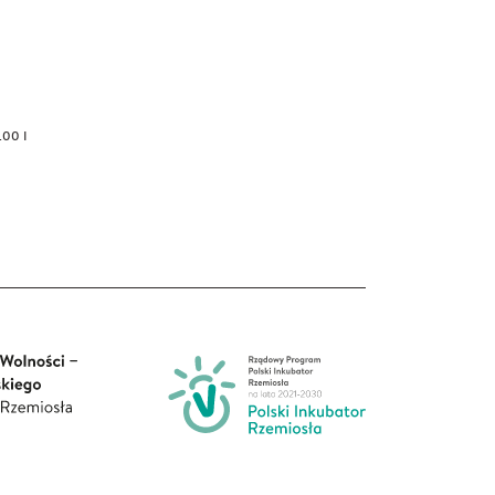
.00 I