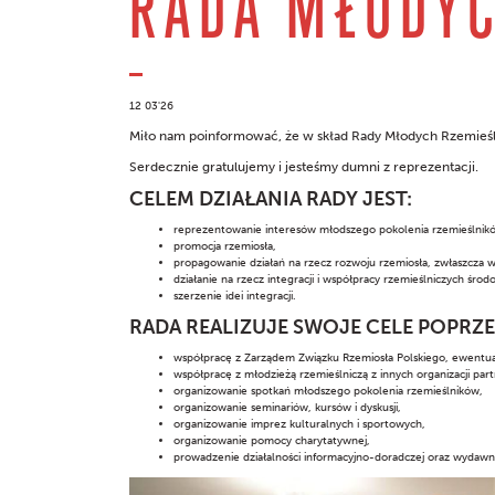
RADA MŁODY
12 03'26
Miło nam poinformować, że w skład Rady Młodych Rzemieśl
Serdecznie gratulujemy i jesteśmy dumni z reprezentacji.
CELEM DZIAŁANIA RADY JEST:
reprezentowanie interesów młodszego pokolenia rzemieślnik
promocja rzemiosła,
propagowanie działań na rzecz rozwoju rzemiosła, zwłaszcza w
działanie na rzecz integracji i współpracy rzemieślniczych śro
szerzenie idei integracji.
RADA REALIZUJE SWOJE CELE POPRZE
współpracę z Zarządem Związku Rzemiosła Polskiego, ewentua
współpracę z młodzieżą rzemieślniczą z innych organizacji par
organizowanie spotkań młodszego pokolenia rzemieślników,
organizowanie seminariów, kursów i dyskusji,
organizowanie imprez kulturalnych i sportowych,
organizowanie pomocy charytatywnej,
prowadzenie działalności informacyjno-doradczej oraz wydawni