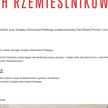
CH RZEMIEŚLNIKÓ
ników przy Związku Rzemiosła Polskiego został powołany Pan Błażej Procek-Ce
ów wobec Zarządu Związku Rzemiosła Polskiego,
śród młodzieży pobierającej rzemieślniczą naukę zawodu, a także osób zatrudnionych u rzemieś
dowisk młodzieżowych,
Z:
lny udział w jego posiedzeniach z głosem doradczym,
tnerskich Związku Rzemiosła Polskiego,
czej.