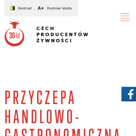
A+
Kontrast
Rozmiar tekstu
CECH
PRODUCENTÓW
ŻYWNOŚCI
PRZYCZEPA
HANDLOWO-
GASTRONOMICZNA