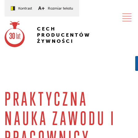
A+
Kontrast
Rozmiar tekstu
CECH
PRODUCENTÓW
ŻYWNOŚCI
PRAKTYCZNA
NAUKA ZAWODU I
PRACOWNICY