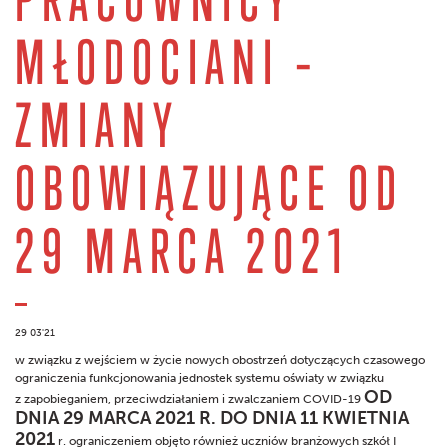
MŁODOCIANI –
ZMIANY
OBOWIĄZUJĄCE OD
29 MARCA 2021
29 03'21
w związku z wejściem w życie nowych obostrzeń dotyczących czasowego
ograniczenia funkcjonowania jednostek systemu oświaty w związku
OD
z zapobieganiem, przeciwdziałaniem i zwalczaniem COVID-19
DNIA 29 MARCA 2021 R. DO DNIA 11 KWIETNIA
2021
r. ograniczeniem objęto również uczniów branżowych szkół I