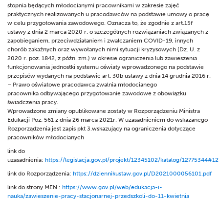
stopnia będących młodocianymi pracownikami w zakresie zajęć
praktycznych realizowanych u pracodawców na podstawie umowy o pracę
w celu przygotowania zawodowego. Oznacza to, że zgodnie z art.15f
ustawy z dnia 2 marca 2020 r. o szczególnych rozwiązaniach związanych z
zapobieganiem, przeciwdziałaniem i zwalczaniem COVID-19, innych
chorób zakaźnych oraz wywołanych nimi sytuacji kryzysowych (Dz. U. z
2020 r. poz. 1842, z późn. zm.) w okresie ograniczenia lub zawieszenia
funkcjonowania jednostki systemu oświaty wprowadzonego na podstawie
przepisów wydanych na podstawie art. 30b ustawy z dnia 14 grudnia 2016 r.
– Prawo oświatowe pracodawca zwalnia młodocianego
pracownika odbywającego przygotowanie zawodowe z obowiązku
świadczenia pracy.
Wprowadzone zmiany opublikowane zostały w Rozporządzeniu Ministra
Edukacji Poz. 561 z dnia 26 marca 2021r. W uzasadnieniem do wskazanego
Rozporządzenia jest zapis pkt 3.wskazujący na ograniczenia dotyczące
pracowników młodocianych
link do
uzasadnienia:
https://legislacja.gov.pl/projekt/12345102/katalog/12775344#1
link do Rozporządzenia:
https://dziennikustaw.gov.pl/D2021000056101.pdf
link do strony MEN :
https://www.gov.pl/web/edukacja-i-
nauka/zawieszenie-pracy-stacjonarnej-przedszkoli-do-11-kwietnia