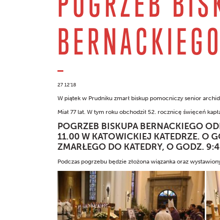
POGRZEB BIS
BERNACKIEG
27 12'18
W piątek w Prudniku zmarł biskup pomocniczy senior archidi
Miał 77 lat. W tym roku obchodził 52. rocznicę święceń kapłań
POGRZEB BISKUPA BERNACKIEGO ODBĘ
11.00 W KATOWICKIEJ KATEDRZE. O 
ZMARŁEGO DO KATEDRY, O GODZ. 9
Podczas pogrzebu będzie złożona wiązanka oraz wystawion