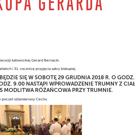
KUPA GERARDA
O
ecezji katowickiej Gerard Bernacki.
skich i 31. rocznicę przyjęcia sakry biskupiej.
DZIE SIĘ W SOBOTĘ 29 GRUDNIA 2018 R. O GODZ.
GODZ. 9.00 NASTĄPI WPROWADZENIE TRUMNY Z CIA
:45 MODLITWA RÓŻAŃCOWA PRZY TRUMNIE.
y poczet sztandarowy Cechu