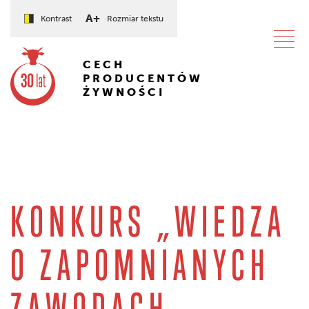
A+
Kontrast
Rozmiar tekstu
CECH
PRODUCENTÓW
ŻYWNOŚCI
KONKURS „WIEDZA
O ZAPOMNIANYCH
ZAWODACH