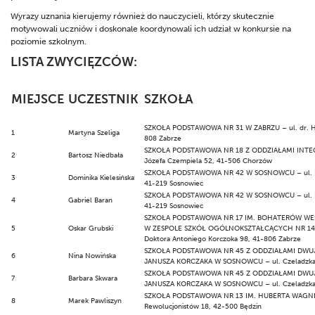
Wyrazy uznania kierujemy również do nauczycieli, którzy skutecznie
motywowali uczniów i doskonale koordynowali ich udział w konkursie na
poziomie szkolnym.
LISTA ZWYCIĘZCÓW:
MIEJSCE
UCZESTNIK
SZKOŁA
SZKOŁA PODSTAWOWA NR 31 W ZABRZU – ul. dr. He
1
Martyna Szeliga
808 Zabrze
SZKOŁA PODSTAWOWA NR 18 Z ODDZIAŁAMI INTEGR
2
Bartosz Niedbała
Józefa Czempiela 52, 41-506 Chorzów
SZKOŁA PODSTAWOWA NR 42 W SOSNOWCU – ul. Bo
3
Dominika Kielesińska
41-219 Sosnowiec
SZKOŁA PODSTAWOWA NR 42 W SOSNOWCU – ul. Bo
4
Gabriel Baran
41-219 Sosnowiec
SZKOŁA PODSTAWOWA NR 17 IM. BOHATERÓW WE
5
Oskar Grubski
W ZESPOLE SZKÓŁ OGÓLNOKSZTAŁCĄCYCH NR 14 W
Doktora Antoniego Korczoka 98, 41-806 Zabrze
SZKOŁA PODSTAWOWA NR 45 Z ODDZIAŁAMI DWU
6
Nina Nowińska
JANUSZA KORCZAKA W SOSNOWCU – ul. Czeladzka 
SZKOŁA PODSTAWOWA NR 45 Z ODDZIAŁAMI DWU
7
Barbara Skwara
JANUSZA KORCZAKA W SOSNOWCU – ul. Czeladzka 
SZKOŁA PODSTAWOWA NR 13 IM. HUBERTA WAGNER
8
Marek Pawliszyn
Rewolucjonistów 18, 42-500 Będzin