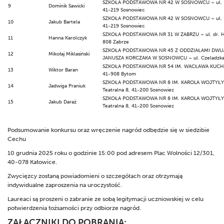
SZKOŁA PODSTAWOWA NR 42 W SOSNOWCU – ul. Bo
9
Dominik Sawicki
41-219 Sosnowiec
SZKOŁA PODSTAWOWA NR 42 W SOSNOWCU – ul. Bo
10
Jakub Bartela
41-219 Sosnowiec
SZKOŁA PODSTAWOWA NR 31 W ZABRZU – ul. dr. He
11
Hanna Karolczyk
808 Zabrze
SZKOŁA PODSTAWOWA NR 45 Z ODDZIAŁAMI DWU
12
Mikołaj Miklasiński
JANUSZA KORCZAKA W SOSNOWCU – ul. Czeladzka 
SZKOŁA PODSTAWOWA NR 54 IM. WACŁAWA KUCHAR
13
Wiktor Baran
41-908 Bytom
SZKOŁA PODSTAWOWA NR 8 IM. KAROLA WOJTYŁY
14
Jadwiga Praniuk
Teatralna 8, 41-200 Sosnowiec
SZKOŁA PODSTAWOWA NR 8 IM. KAROLA WOJTYŁY
15
Jakub Daraż
Teatralna 8, 41-200 Sosnowiec
Podsumowanie konkursu oraz wręczenie nagród odbędzie się w siedzibie
Cechu
10 grudnia 2025 roku o godzinie 15:00 pod adresem Plac Wolności 12/301,
40-078 Katowice.
Zwycięzcy zostaną powiadomieni o szczegółach oraz otrzymają
indywidualne zaproszenia na uroczystość.
Laureaci są proszeni o zabranie ze sobą legitymacji uczniowskiej w celu
potwierdzenia tożsamości przy odbiorze nagród.
ZAŁĄCZNIKI DO POBRANIA: