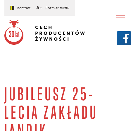
A+
Kontrast
Rozmiar tekstu
CECH
PRODUCENTÓW
ŻYWNOŚCI
JUBILEUSZ 25-
LECIA ZAKŁADU
JANDIK