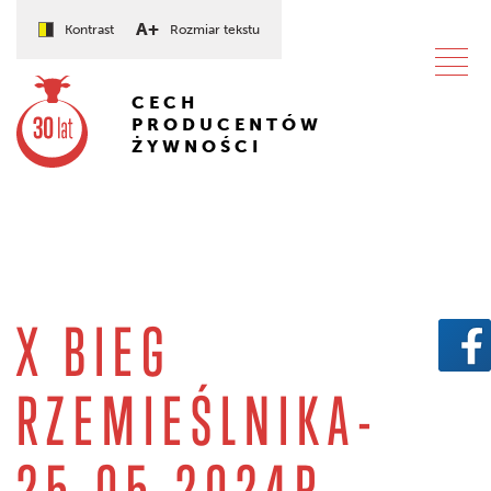
A+
Kontrast
Rozmiar tekstu
CECH
PRODUCENTÓW
ŻYWNOŚCI
X BIEG
RZEMIEŚLNIKA-
25.05.2024R