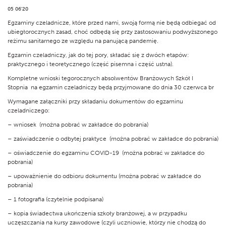
05 06'20
Egzaminy czeladnicze, które przed nami, swoją formą nie będą odbiegać od
ubiegłorocznych zasad, choć odbędą się przy zastosowaniu podwyższonego
reżimu sanitarnego ze względu na panującą pandemię.
Egzamin czeladniczy, jak do tej pory, składać się z dwóch etapów:
praktycznego i teoretycznego (część pisemna i część ustna).
Kompletne wnioski tegorocznych absolwentów Branżowych Szkół I
Stopnia na egzamin czeladniczy będą przyjmowane do dnia 30 czerwca br
Wymagane załączniki przy składaniu dokumentów do egzaminu
czeladniczego:
– wniosek (można pobrać w zakładce do pobrania)
– zaświadczenie o odbytej praktyce (można pobrać w zakładce do pobrania)
– oświadczenie do egzaminu COVID-19 (można pobrać w zakładce do
pobrania)
– upoważnienie do odbioru dokumentu (można pobrać w zakładce do
pobrania)
– 1 fotografia (czytelnie podpisana)
– kopia świadectwa ukończenia szkoły branżowej, a w przypadku
uczęszczania na kursy zawodowe (czyli uczniowie, którzy nie chodzą do