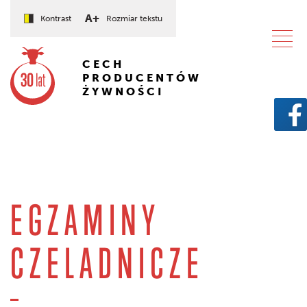
A+
Kontrast
Rozmiar tekstu
CECH
PRODUCENTÓW
ŻYWNOŚCI
EGZAMINY
CZELADNICZE