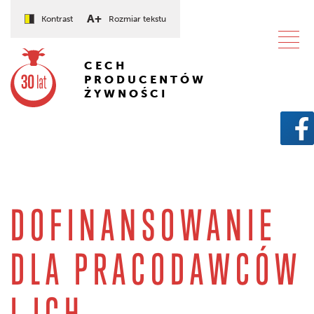
A+
Kontrast
Rozmiar tekstu
CECH
PRODUCENTÓW
ŻYWNOŚCI
DOFINANSOWANIE
DLA PRACODAWCÓW
I ICH