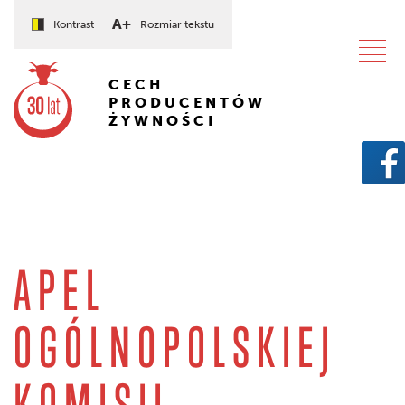
A+
Kontrast
Rozmiar tekstu
CECH
PRODUCENTÓW
ŻYWNOŚCI
APEL
OGÓLNOPOLSKIEJ
KOMISJI